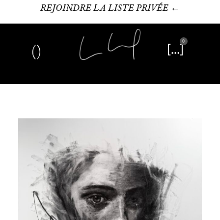
REJOINDRE LA LISTE PRIVÉE ←
0
Art plastique
Œuvre littéraire
Édition limitée