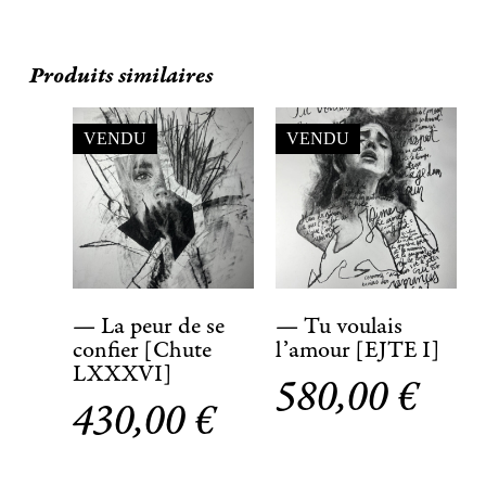
Produits similaires
VENDU
VENDU
— La peur de se
— Tu voulais
confier [Chute
l’amour [EJTE I]
LXXXVI]
580,00
€
430,00
€