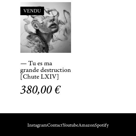
VENDU
— Tu es ma
grande destruction
[Chute LXIV]
380,00
€
Instagram
Contact
Youtube
Amazon
Spotify