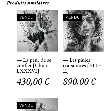
Produits similaires
VENDU
VENDU
— La peur de se
— Les pluies
confier [Chute
constantes [EJTE
LXXXVI]
II]
430,00
€
890,00
€
VENDU