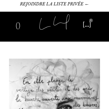
REJOINDRE LA LISTE PRIVÉE ←
0
Art plastique
Œuvre littéraire
Édition limitée