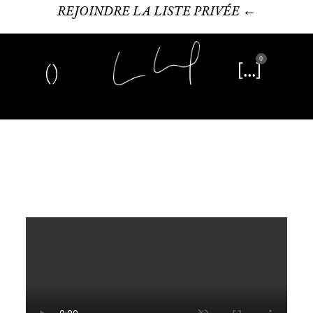
REJOINDRE LA LISTE PRIVÉE ←
0
Art plastique
Œuvre littéraire
Édition limitée