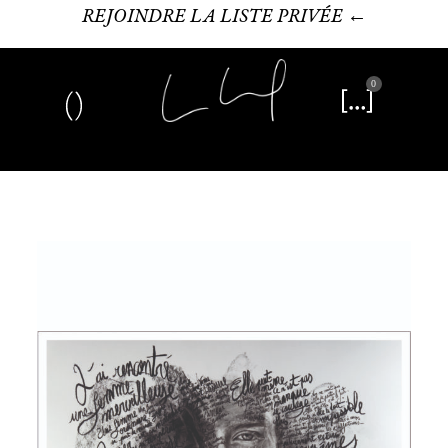
REJOINDRE LA LISTE PRIVÉE ←
0
Art plastique
Œuvre littéraire
Édition limitée