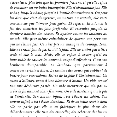
s’aventurer plus loin que les premiers frissons, et qu’elle refuse
de renoncer au moindre intempérie. Elle n’abandonne pas. Elle
se bat, jusqu’au bout, jusqu’à l’inutile des sentiments. On peut
lui dire que c’est dangereux, immature ou stupide, elle reste
convaincue que l’amour peut guérir. Et réparer. Et adoucir le
feu des cicatrices les plus profondes. Et recoudre jusqu’à la
dernière lumière des choses. Et apaiser toutes les laideurs du
monde. Elle peut même culpabiliser de quitter une personne
qui ne l’aime pas. Ce n’est pas un manque de courage. Non.
Elle ne craint pas de partir s’il le faut. Elle ne craint pas d’être
seule si elle le doit. Mais, elle se refuse à croire qu’il est
impossible de sauver les autres à coups d’affections. C’est son
lambeau d’impossible. Le lambeau que parviennent à
conserver certaines âmes. Le sublime des cœurs qui oublient de
battre pour eux-mêmes. Est-ce de la folie ? Certainement. Un
excès d’ailleurs, venu d’une blessure d’avant. Un vide creusé
par une déchirure passée. Un vide meurtrier qui n’a pas su
créer la fin dans sa chair féminine. Un vide assassin qui n’a pas
su l’anéantir. Son amour infini, c’est l’échec du néant. Son
amour infini, c’est l’échec du néant. Et de sa peine secrète dont
elle ne parle pas elle a su fabriquer le plus doux des
débordements : elle tisse des étincelles, des éclats et des lueurs