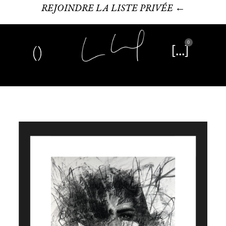
REJOINDRE LA LISTE PRIVÉE ←
0
Art plastique
Œuvre littéraire
Édition limitée