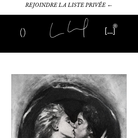
REJOINDRE LA LISTE PRIVÉE ←
0
Art plastique
Œuvre littéraire
Édition limitée