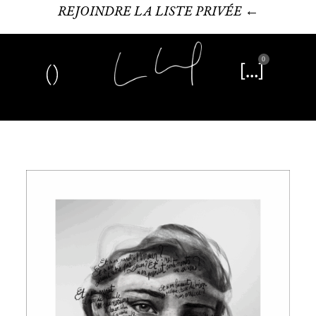
REJOINDRE LA LISTE PRIVÉE ←
0
Art plastique
Œuvre littéraire
Édition limitée