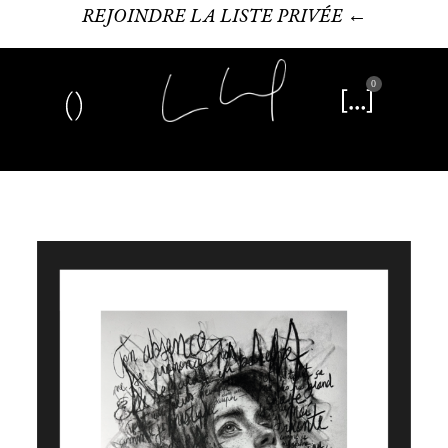
REJOINDRE LA LISTE PRIVÉE ←
0
Art plastique
Œuvre littéraire
Édition limitée