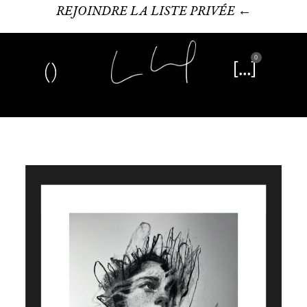
REJOINDRE LA LISTE PRIVÉE ←
0
Art plastique
Œuvre littéraire
Édition limitée