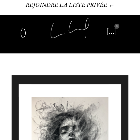
REJOINDRE LA LISTE PRIVÉE ←
0
Art plastique
Œuvre littéraire
Édition limitée