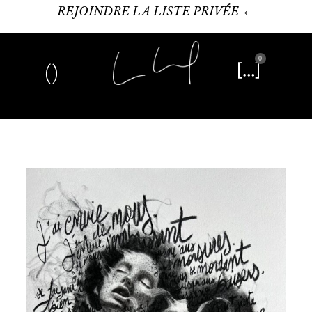
REJOINDRE LA LISTE PRIVÉE ←
0
Art plastique
Œuvre littéraire
Édition limitée