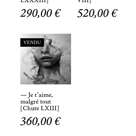
LXXXIII]
VIII]
290,00
€
520,00
€
VENDU
— Je t’aime,
malgré tout
[Chute LXIII]
360,00
€