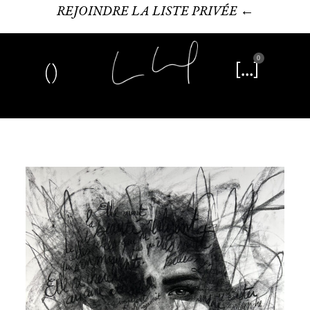
REJOINDRE LA LISTE PRIVÉE ←
0
Art plastique
Œuvre littéraire
Édition limitée