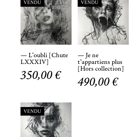
VENDU
VENDU
— L’oubli [Chute
— Je ne
LXXXIV]
t’appartiens plus
[Hors collection]
350,00
€
490,00
€
VENDU