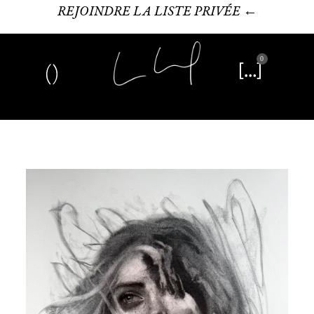
REJOINDRE LA LISTE PRIVÉE ←
0
Art plastique
Œuvre littéraire
Édition limitée