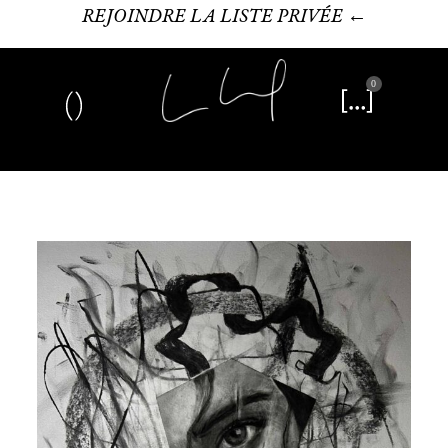
REJOINDRE LA LISTE PRIVÉE ←
0
Art plastique
Œuvre littéraire
Édition limitée