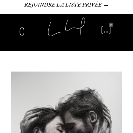
REJOINDRE LA LISTE PRIVÉE ←
0
Art plastique
Œuvre littéraire
Édition limitée