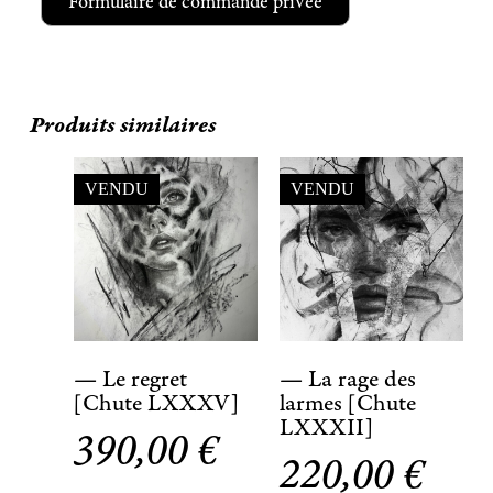
Formulaire de commande privée
Produits similaires
VENDU
VENDU
— Le regret
— La rage des
[Chute LXXXV]
larmes [Chute
LXXXII]
390,00
€
220,00
€