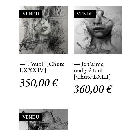
VENDU
VENDU
— L’oubli [Chute
— Je t’aime,
LXXXIV]
malgré tout
[Chute LXIII]
350,00
€
360,00
€
VENDU