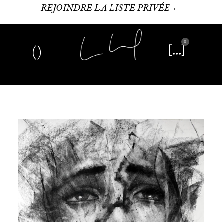
REJOINDRE LA LISTE PRIVÉE ←
0
Art plastique
Œuvre littéraire
Édition limitée