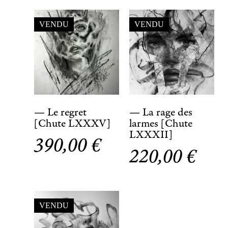
VENDU
VENDU
— Le regret
— La rage des
[Chute LXXXV]
larmes [Chute
LXXXII]
390,00
€
220,00
€
VENDU