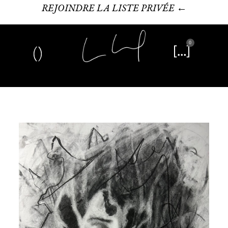
REJOINDRE LA LISTE PRIVÉE ←
0
Art plastique
Œuvre littéraire
Édition limitée